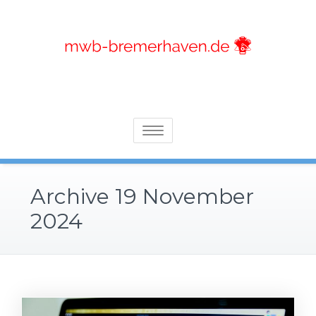
Skip
to
content
Alles, was Sie über Motoren wissen sollten
Mwb-bremerhaven.de
Toggle
navigation
Archive 19 November
2024