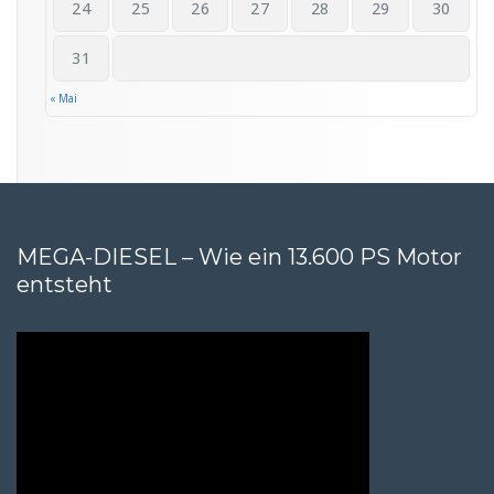
24
25
26
27
28
29
30
31
« Mai
MEGA-DIESEL – Wie ein 13.600 PS Motor
entsteht