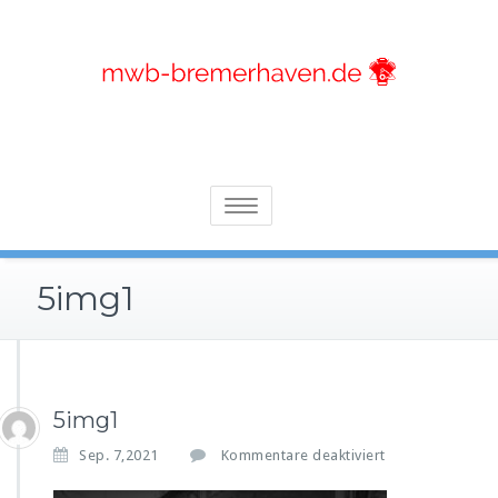
Skip
to
content
Alles, was Sie über Motoren wissen sollten
Mwb-bremerhaven.de
Toggle
navigation
5img1
5img1
f
Sep. 7,2021
Kommentare deaktiviert
ü