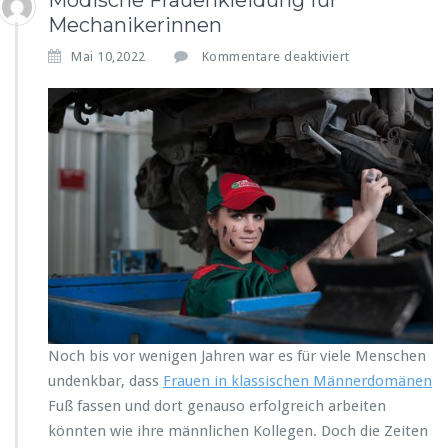
Modische Frauenkleidung für
Mechanikerinnen
f
Mai 10,2022
Kommentare deaktiviert
ü
r
M
o
d
i
s
c
h
e
F
r
a
u
e
Noch bis vor wenigen Jahren war es für viele Menschen
n
undenkbar, dass
Frauen in klassischen Männerdomänen
k
Fuß fassen und dort genauso erfolgreich arbeiten
l
könnten wie ihre männlichen Kollegen. Doch die Zeiten
e