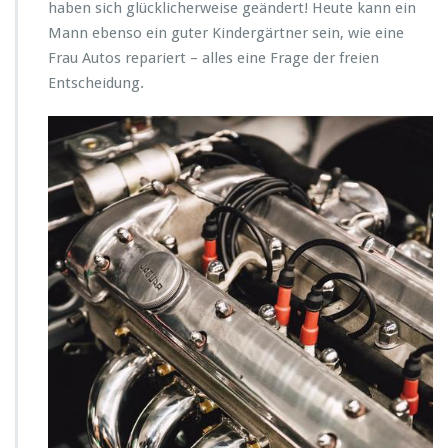
i
haben sich glücklicherweise geändert! Heute kann ein
d
Mann ebenso ein guter Kindergärtner sein, wie eine
u
Frau Autos repariert – alles eine Frage der freien
n
Entscheidung.
g
f
ü
r
M
e
c
h
a
n
i
k
e
r
i
n
n
e
n