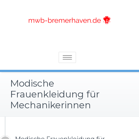
Skip
to
content
Alles, was Sie über Motoren wissen sollten
Mwb-bremerhaven.de
Toggle
navigation
Modische
Frauenkleidung für
Mechanikerinnen